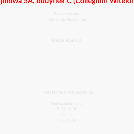
jmowa 5A, budynek C (Collegium Witelo
Stowarzyszenie
"Wspólnota Akademicka"
Nasze KSERO
GODZINY OTWARCIA
Poniedziałek-Piątek
8.30-16.30
Sobota
9.00-15.00