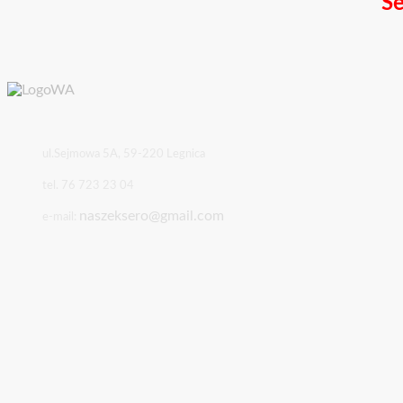
Se
ul.Sejmowa 5A, 59-220 Legnica
tel. 76 723 23 04
naszeksero@gmail.com
e-mail: